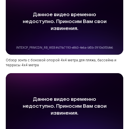
Обзор зонта с боковой опорой 4х4 метра для пляжа, бассейна и
террасы 4х4 метра