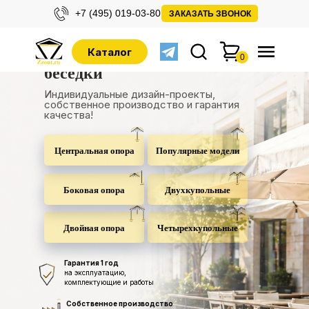
+7 (495) 019-03-80
ЗАКАЗАТЬ ЗВОНОК
Уличные зонты для
Каталог
0
беседки
Индивидуальные дизайн-проекты,
собственное производство и гарантия
качества!
Популярные модели
Центральная опора
Боковая опора
Двухкупольные
Четырехкупольные
Двойная опора
Гарантия 1 год
на эксплуатацию,
комплектующие и работы
Собственное производство