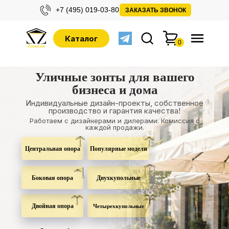
+7 (495) 019-03-80
ЗАКАЗАТЬ ЗВОНОК
Каталог
0
Уличные зонты для вашего
бизнеса и дома
Индивидуальные дизайн-проекты, собственное
производство и гарантия качества!
Работаем с дизайнерами и дилерами. Комиссия с
каждой продажи.
Центральная опора
Популярные модели
Боковая опора
Двухкупольные
Двойная опора
Четырехкупольные