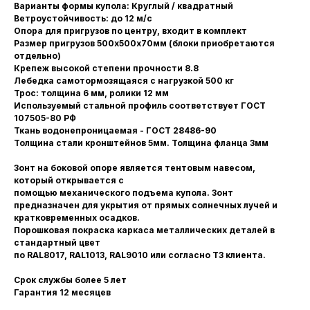
Варианты формы купола: Круглый / квадратный
Ветроустойчивость: до 12 м/с
Опора для пригрузов по центру, входит в комплект
Размер пригрузов 500х500х70мм (блоки приобретаются
отдельно)
Крепеж высокой степени прочности 8.8
Лебедка самотормозящаяся с нагрузкой 500 кг
Трос: толщина 6 мм, ролики 12 мм
Используемый стальной профиль соответствует ГОСТ
107505-80 РФ
Ткань водонепроницаемая - ГОСТ 28486-90
Толщина стали кронштейнов 5мм. Толщина фланца 3мм
Зонт на боковой опоре является тентовым навесом,
который открывается с
помощью механического подъема купола. Зонт
предназначен для укрытия от прямых солнечных лучей и
кратковременных осадков.
Порошковая покраска каркаса металлических деталей в
стандартный цвет
по RAL8017, RAL1013, RAL9010 или согласно ТЗ клиента.
Срок службы более 5 лет
Гарантия 12 месяцев