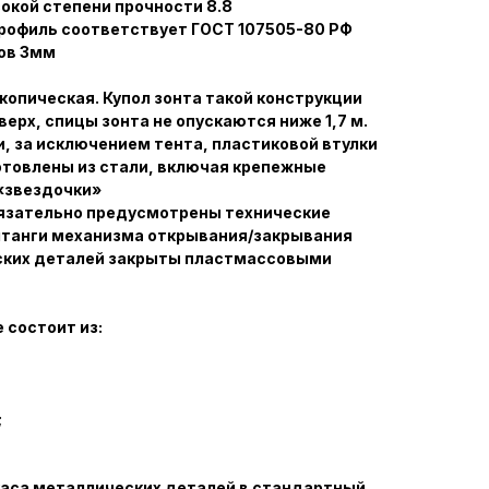
окой степени прочности 8.8
рофиль соответствует ГОСТ 107505-80 РФ
ов 3мм
копическая. Купол зонта такой конструкции
ерх, спицы зонта не опускаются ниже 1,7 м.
, за исключением тента, пластиковой втулки
отовлены из стали, включая крепежные
«звездочки»
бязательно предусмотрены технические
штанги механизма открывания/закрывания
ских деталей закрыты пластмассовыми
 состоит из:
;
каса металлических деталей в стандартный