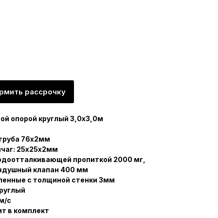
рмить рассрочку
ой опорой круглый 3,0х3,0м
 труба 76х2мм
чаг: 25х25х2мм
водоотталкивающей пропиткой 2000 мг,
оздушный клапан 400 мм
ленные с толщиной стенки 3мм
круглый
м/с
ит в комплект