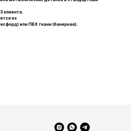
З клиента.
ется из
Оксфорд) или ПВХ ткани (банерная).