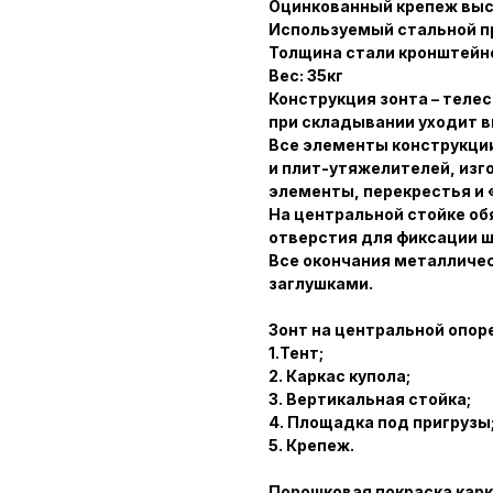
Оцинкованный крепеж выс
Используемый стальной п
Толщина стали кронштейн
Вес: 35кг
Конструкция зонта – телес
при складывании уходит вв
Все элементы конструкции
и плит-утяжелителей, изг
элементы, перекрестья и 
На центральной стойке о
отверстия для фиксации 
Все окончания металличе
заглушками.
Зонт на центральной опоре
1.Тент;
2. Каркас купола;
3. Вертикальная стойка;
4. Площадка под пригрузы
5. Крепеж.
Порошковая покраска кар