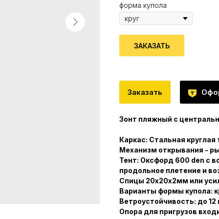
форма купола
ЗАКАЗАТЬ
Заказать
Офо
Зонт пляжный с центральн
Каркас: Стальная круглая
Механизм открывания - ры
Тент: Оксфорд 600 den с 
продольное плетение и в
Спицы 20х20х2мм или уси
Варианты формы купола: 
Ветроустойчивость: до 12 
Опора для пригрузов вход