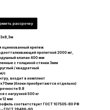
рмить рассрочку
,3х8,3м
м оцинкованный крепеж
водоотталкивающей пропиткой 2000 мг,
оздушный клапан 400 мм
ленные с толщиной стенки 3мм
руглый / квадратный
м/с
нтру, входит в комплект
0х70мм (блоки приобретаются отдельно)
рочности 8.8
 с нагрузкой 500 кг
и 12 мм
рофиль соответствует ГОСТ 107505-80 РФ
 - ГОСТ 28486-90