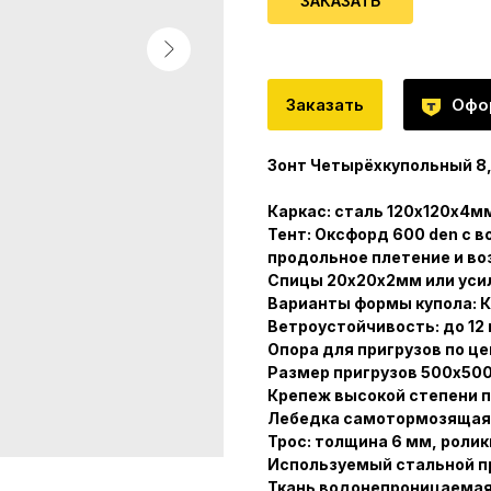
ЗАКАЗАТЬ
Заказать
Офо
Зонт Четырёхкупольный 8
Каркас: сталь 120х120х4м
Тент: Оксфорд 600 den с 
продольное плетение и в
Спицы 20х20х2мм или уси
Варианты формы купола: К
Ветроустойчивость: до 12 
Опора для пригрузов по це
Размер пригрузов 500х50
Крепеж высокой степени п
Лебедка самотормозящаяся
Трос: толщина 6 мм, ролик
Используемый стальной п
Ткань водонепроницаемая