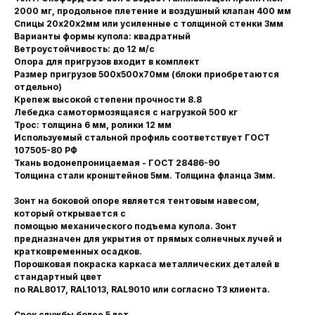
2000 мг, продольное плетение и воздушный клапан 400 мм
Спицы 20х20х2мм или усиленные с толщиной стенки 3мм
Варианты формы купола: квадратный
Ветроустойчивость: до 12 м/с
Опора для пригрузов входит в комплект
Размер пригрузов 500х500х70мм (блоки приобретаются
отдельно)
Крепеж высокой степени прочности 8.8
Лебедка самотормозящаяся с нагрузкой 500 кг
Трос: толщина 6 мм, ролики 12 мм
Используемый стальной профиль соответствует ГОСТ
107505-80 РФ
Ткань водонепроницаемая - ГОСТ 28486-90
Толщина стали кронштейнов 5мм. Толщина фланца 3мм.
Зонт на боковой опоре является тентовым навесом,
который открывается с
помощью механического подъема купола. Зонт
предназначен для укрытия от прямых солнечных лучей и
кратковременных осадков.
Порошковая покраска каркаса металлических деталей в
стандартный цвет
по RAL8017, RAL1013, RAL9010 или согласно ТЗ клиента.
Срок службы более 5 лет