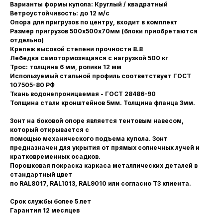
Варианты формы купола: Круглый / квадратный
Ветроустойчивость: до 12 м/с
Опора для пригрузов по центру, входит в комплект
Размер пригрузов 500х500х70мм (блоки приобретаются
отдельно)
Крепеж высокой степени прочности 8.8
Лебедка самотормозящаяся с нагрузкой 500 кг
Трос: толщина 6 мм, ролики 12 мм
Используемый стальной профиль соответствует ГОСТ
107505-80 РФ
Ткань водонепроницаемая - ГОСТ 28486-90
Толщина стали кронштейнов 5мм. Толщина фланца 3мм.
Зонт на боковой опоре является тентовым навесом,
который открывается с
помощью механического подъема купола. Зонт
предназначен для укрытия от прямых солнечных лучей и
кратковременных осадков.
Порошковая покраска каркаса металлических деталей в
стандартный цвет
по RAL8017, RAL1013, RAL9010 или согласно ТЗ клиента.
Срок службы более 5 лет
Гарантия 12 месяцев