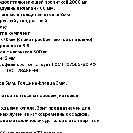
водоотталкивающей пропиткой 2000 мг,
здушный клапан 400 мм.
ленные с толщиной стенки 3мм
руглый / квадратный
м/с
ит в комплект
0х70мм (блоки приобретаются отдельно)
рочности 8.8
 с нагрузкой 500 кг
и 12 мм
рофиль соответствует ГОСТ 107505-80 РФ
 - ГОСТ 28486-90
ов 5мм. Толщина фланца 3мм.
ляется тентовым навесом, который
одъема купола. Зонт предназначен для
ных лучей и кратковременных осадков.
каса металлических деталей в стандартный
010 или согласно ТЗ клиента.