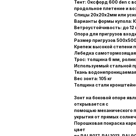
Тент: Оксфорд 600 den с 
продольное плетение и во
Спицы 20х20х2мм или уси
Варианты формы купола: К
Ветроустойчивость: до 12 
Опора для пригрузов вход
Размер пригрузов 500х50
Крепеж высокой степени п
Лебедка самотормозящаяся
Трос: толщина 6 мм, ролик
Используемый стальной п
Ткань водонепроницаемая
Вес зонта: 105 кг
Толщина стали кронштейн
Зонт на боковой опоре яв
открывается с
помощью механического п
укрытия от прямых солнеч
Порошковая покраска кар
цвет
по RAL8017, RAL1013, RAL9