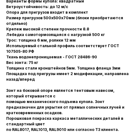
Варианты формы купола: квадратный
Ветроустойчивость: до 12 м/с
Опора для пригрузов входит в комплект
Размер пригрузов 500х500х70мм (блоки приобретаются
отдельно)
Крепеж высокой степени прочности 8.8
Лебедка самотормозящаяся с нагрузкой 500 кг
Трос: толщина 6 мм, ролики 12 мм
Используемый стальной профиль соответствует ГОСТ
107505-80 РФ
Ткань водонепроницаемая - ГОСТ 28486-90
Вес зонта: 75 кг
Толщина стали кронштейнов 5мм. Толщина фланца 3мм
Площадка под пригрузы имеет 2 модификации, направлена
назад/вперед
Зонт на боковой опоре является тентовым навесом,
который открывается с
помощью механического подъема купола. Зонт
предназначен для укрытия от прямых солнечных лучей и
кратковременных осадков.
Порошковая покраска каркаса металлических деталей в
стандартный цвет
по RAL8017, RAL1013, RAL9010 или согласно ТЗ клиента.