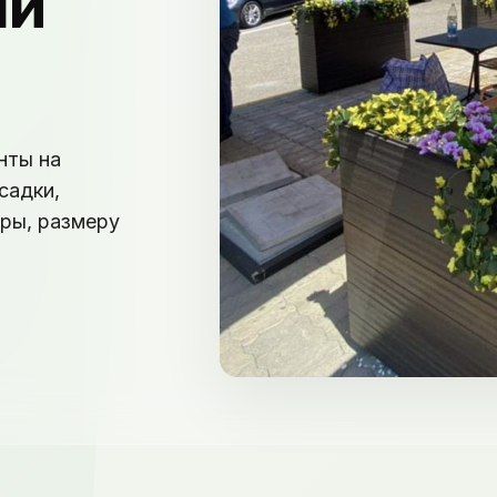
ли
нты на
садки,
оры, размеру