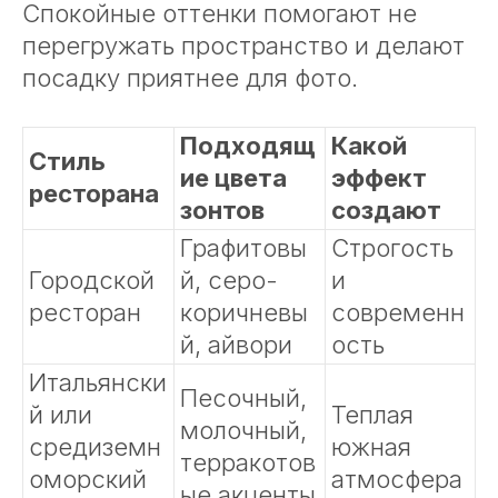
Спокойные оттенки помогают не
перегружать пространство и делают
посадку приятнее для фото.
Подходящ
Какой
Стиль
ие цвета
эффект
ресторана
зонтов
создают
Графитовы
Строгость
Городской
й, серо-
и
ресторан
коричневы
современн
й, айвори
ость
Итальянски
Песочный,
й или
Теплая
молочный,
средиземн
южная
терракотов
оморский
атмосфера
ые акценты