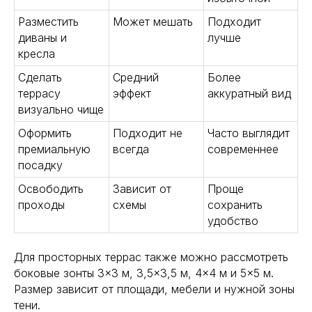
Разместить
Может мешать
Подходит
диваны и
лучше
кресла
Сделать
Средний
Более
террасу
эффект
аккуратный вид
визуально чище
Оформить
Подходит не
Часто выглядит
премиальную
всегда
современнее
посадку
Освободить
Зависит от
Проще
проходы
схемы
сохранить
удобство
Для просторных террас также можно рассмотреть
боковые зонты 3×3 м, 3,5×3,5 м, 4×4 м и 5×5 м.
Размер зависит от площади, мебели и нужной зоны
тени.